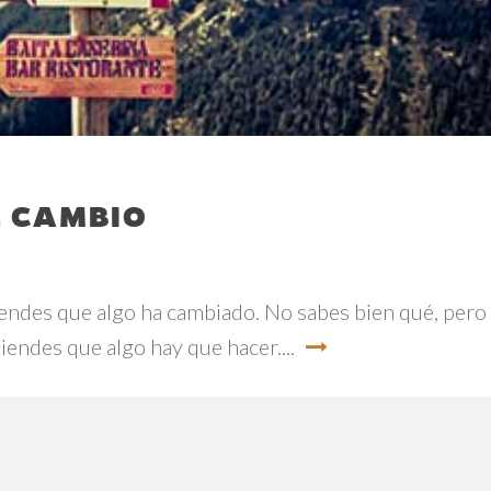
L CAMBIO
iendes que algo ha cambiado. No sabes bien qué, pero 
endes que algo hay que hacer....